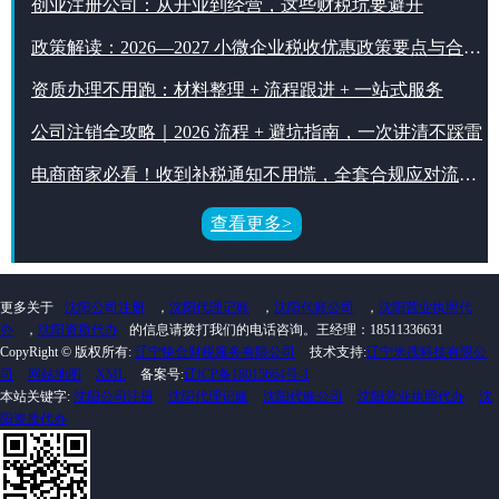
创业注册公司：从开业到经营，这些财税坑要避开
政策解读：2026—2027 小微企业税收优惠政策要点与合规指引
资质办理不用跑：材料整理 + 流程跟进 + 一站式服务
公司注销全攻略｜2026 流程 + 避坑指南，一次讲清不踩雷
电商商家必看！收到补税通知不用慌，全套合规应对流程手把手教你
查看更多>
更多关于
沈阳公司注册
，
沈阳代理记账
，
沈阳代账公司
，
沈阳营业执照代
办
，
沈阳资质代办
的信息请拨打我们的电话咨询。王经理：18511336631
CopyRight © 版权所有:
辽宁快合财税服务有限公司
技术支持:
辽宁米搜科技有限公
司
网站地图
XML
备案号:
辽ICP备18015664号-1
本站关键字:
沈阳公司注册
沈阳代理记账
沈阳代账公司
沈阳营业执照代办
沈
阳资质代办