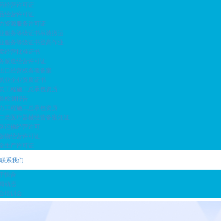
药经营许可证
品经营许可证
力资源服务许可证
业服务等级证书吊装搬运
业服务等级证书登高作业
卖经营批准证书
务派遣经营许可证
出口经营权各项备案
筑业企业资质证书
筑工程施工总承包资质
验检测报告
力工程施工总承包资质
二类医疗器械经营备案凭证
路运输经营许可
版物经营许可证
全生产许可证
联系我们
于快合
闻动态
合培训会