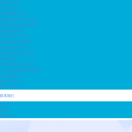
药经营许可证
品经营许可证
力资源服务许可证
业服务等级证书吊装搬运
业服务等级证书登高作业
卖经营批准证书
务派遣经营许可证
出口经营权各项备案
筑业企业资质证书
筑工程施工总承包资质
验检测报告
力工程施工总承包资质
二类医疗器械经营备案凭证
路运输经营许可
版物经营许可证
全生产许可证
联系我们
于快合
闻动态
合培训会