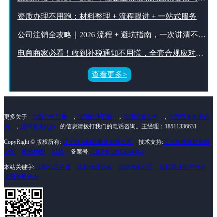
资质办理不用跑：材料整理 + 流程跟进 + 一站式服务
公司注销全攻略｜2026 流程 + 避坑指南，一次讲清不踩雷
电商商家必看！收到补税通知不用慌，全套合规应对流程手把手教你
查看更多>
更多关于
沈阳公司注册
，
沈阳代理记账
，
沈阳代账公司
，
沈阳营业执照代
办
，
沈阳资质代办
的信息请拨打我们的电话咨询。王经理：18511336631
CopyRight © 版权所有:
辽宁快合财税服务有限公司
技术支持:
辽宁米搜科技有限
公司
网站地图
XML
备案号:
辽ICP备18015664号-1
本站关键字:
沈阳公司注册
沈阳代理记账
沈阳代账公司
沈阳营业执照代办
沈阳资质代办