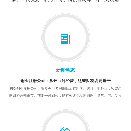
务。
我公司有经验丰富的会计团队，快合财税利用互联
网财税系统，构建智能化互联网财税服务系统，让沈阳
中小微企业享受助力企业降低运营成本，提升财税管理
效率的新型财税服务。
快合财税依托“互联网+财税”，以标准化、智能化、
规模化为目标，凭借模式创新、技术驱动、以用户为中
心等核心优势，快合财税在提升行业效率、解决用户痛
点的方向持续努力，致力于为中小企业提供全生命周期
新闻动态
的互联网化财税服务。
创业注册公司：从开业到经营，这些财税坑要避开
初次创业注册公司，很多创业者把眼睛放在起名、选址、业务上，容易忽
略财税合规细节。前期一步到位，能有效避免后期罚款、异常、信用受损
政策解读：2026—2027 小微企业税收优惠政策要点与合规指引
等问题。结合常见误区，整理开业必避的财税坑，帮创业者少走弯路。
持续支持中小微企业经营发展，延续优化多项税费优惠政策，执行期至
2027 年 12 月 31 日。本文结合现行有效政策，为企业梳理核心内容、适
资质办理不用跑：材料整理 + 流程跟进 + 一站式服务
用条件与申报要点，帮助企业合规享受政策红利。
一站式企业资质服务：新办、变更、延续、年审。熟悉办理标准，全程透