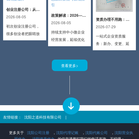
创业注册公司：从开业到经营，这些财税坑要避开
政策解读：2026—2027 小微企业税收优惠政策要点与合规指引
2026-08-05
资质办理不用跑：材料整理 + 流程跟进 + 一站式服务
2026-08-05
初次创业注册公司，
2026-07-29
持续支持中小微企业
很多创业者把眼睛放
一站式企业资质服
经营发展，延续优化
在起名、选址、业务
务：新办、变更、延
多项税费优惠政策，
上，容易忽略财税合
续、年审。熟悉办理
执行期至 2027 年 12
规细节。前期一步到
标准，全程透明可
月 31 日。本文结合现
位，能有效避免后期
查看更多>
查，保护企业信息安
行有效政策，为企业
罚款、异常、信用受
全，助力经营无忧。
梳理核心内容、适用
损等问题。结合常见
条件与申报要点，帮
误区，整理开业必避
助企业合规享受政策
的财税坑，帮创业者
红利。
少走弯路。
沈阳之道科技有限公司
友情链接：
更多关于
沈阳公司注册
，
沈阳代理记账
，
沈阳代账公司
，
沈阳营业执
照代办
，
沈阳资质代办
的信息请拨打我们的电话咨询。王经理：