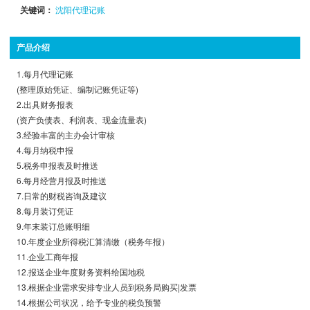
关键词：
沈阳代理记账
产品介绍
1.每月代理记账
(整理原始凭证、编制记账凭证等)
2.出具财务报表
(资产负债表、利润表、现金流量表)
3.经验丰富的主办会计审核
4.每月纳税申报
5.税务申报表及时推送
6.每月经营月报及时推送
7.日常的财税咨询及建议
8.每月装订凭证
9.年末装订总账明细
10.年度企业所得税汇算清缴（税务年报）
11.企业工商年报
12.报送企业年度财务资料给国地税
13.根据企业需求安排专业人员到税务局购买|发票
14.根据公司状况，给予专业的税负预警