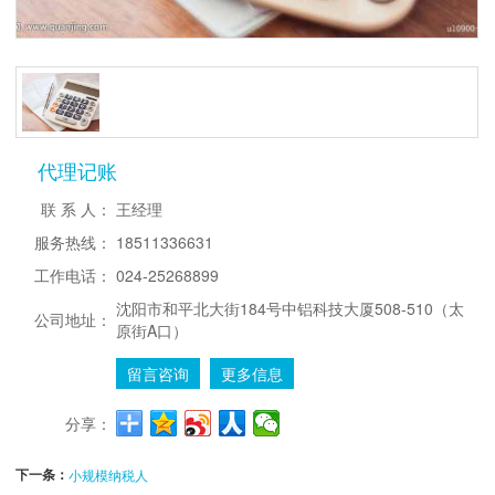
代理记账
联 系 人：
王经理
服务热线：
18511336631
工作电话：
024-25268899
沈阳市和平北大街184号中铝科技大厦508-510（太
公司地址：
原街A口）
留言咨询
更多信息
分享：
下一条：
小规模纳税人