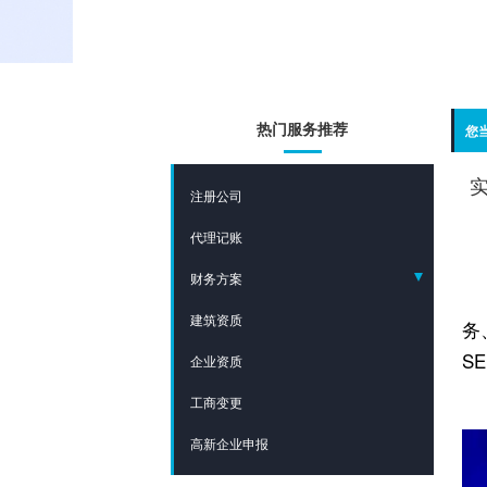
热门服务推荐
您
实
注册公司
代理记账
财务方案
建筑资质
- 财税合规方案
务
S
企业资质
- 股权架构方案
工商变更
高新企业申报