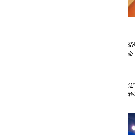
聚
态
辽
转